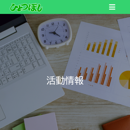
Skip
Toggl
to
Navig
content
トップ
ひとつぼしについて
作業内容
活動情報
商品一覧
ご利用の流れ