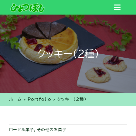
Skip
Toggl
to
Navig
content
トップ
ひとつぼしについて
クッキー(2種)
作業内容
商品一覧
ホーム
»
Portfolio
»
クッキー(2種)
ご利用の流れ
ローゼル菓子
,
その他のお菓子